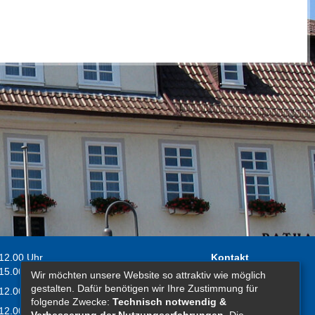
 12.00 Uhr
Kontakt
 15.00 Uhr
Wir möchten unsere Website so attraktiv wie möglich
Impressum
gestalten. Dafür benötigen wir Ihre Zustimmung für
 12.00 Uhr
Erklärung zur
folgende Zwecke:
Technisch notwendig &
 12.00 Uhr
Barrierefreiheit
Verbesserung der Nutzungserfahrungen
. Die