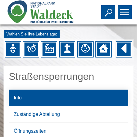
Toggle s
To
Wählen Sie Ihre Lebenslage:
Straßensperrungen
Info
Zuständige Abteilung
Öffnungszeiten