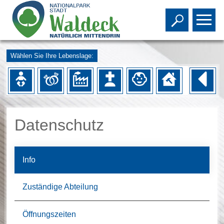
Toggle s
To
Wählen Sie Ihre Lebenslage:
Datenschutz
Info
Zuständige Abteilung
Öffnungszeiten