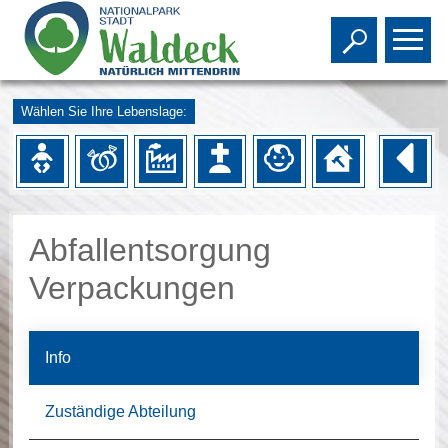
Toggle s
To
Wählen Sie Ihre Lebenslage:
Abfallentsorgung
Verpackungen
Info
Zuständige Abteilung