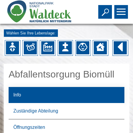
Toggle s
To
Wählen Sie Ihre Lebenslage:
Abfallentsorgung Biomüll
Info
Zuständige Abteilung
Öffnungszeiten