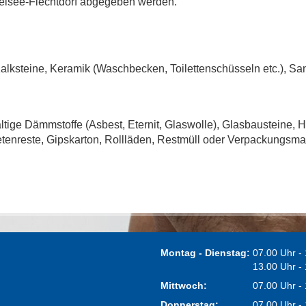
melsee-Flechtdorf abgegeben werden.
alksteine, Keramik (Waschbecken, Toilettenschüsseln etc.), Sa
altige Dämmstoffe (Asbest, Eternit, Glaswolle), Glasbausteine, H
petenreste, Gipskarton, Rollläden, Restmüll oder Verpackungsmat
Montag - Dienstag:
07.00 Uhr -
13.00 Uhr -
Mittwoch:
07.00 Uhr -
Donnerstag:
07.00 Uhr -