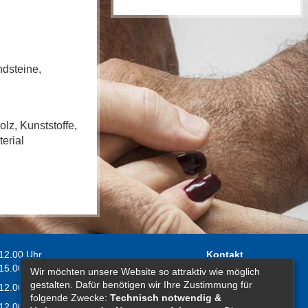
ndsteine,
olz, Kunststoffe,
erial
 12.00 Uhr
Kontakt
 15.00 Uhr
Wir möchten unsere Website so attraktiv wie möglich
Impressum
gestalten. Dafür benötigen wir Ihre Zustimmung für
 12.00 Uhr
Erklärung zur
folgende Zwecke:
Technisch notwendig &
 12.00 Uhr
Barrierefreiheit