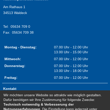
Am Rathaus 1
34513 Waldeck
Tel:
05634 709 0
Fax:
05634 709 38
Montag - Dienstag:
07.00 Uhr - 12.00 Uhr
13.00 Uhr - 15.00 Uhr
Mittwoch:
07.00 Uhr - 12.00 Uhr
Donnerstag:
07.00 Uhr - 12.00 Uhr
13.00 Uhr - 18.00 Uhr
Freitag:
07.00 Uhr - 12.00 Uhr
Kontakt
Wir möchten unsere Website so attraktiv wie möglich gestalten.
Impressum
Dafür benötigen wir Ihre Zustimmung für folgende Zwecke:
Erklärung zur Barrierefreiheit
Technisch notwendig & Verbesserung der
Nutzungserfahrungen
. Die Einstellung kann jederzeit unter
Sitemap