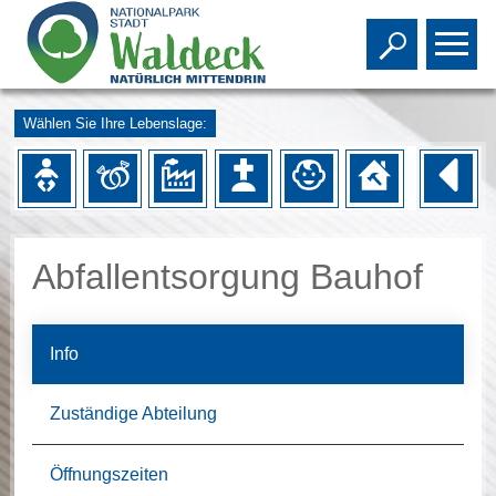
Toggle s
To
Wählen Sie Ihre Lebenslage:
Abfallentsorgung Bauhof
Info
Zuständige Abteilung
Öffnungszeiten