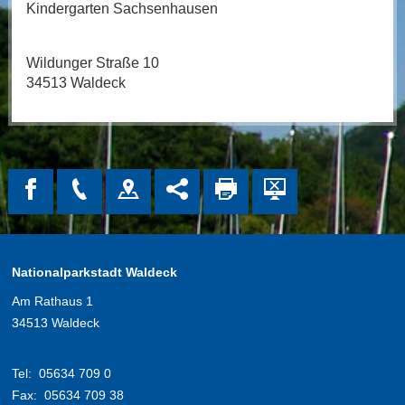
Kindergarten Sachsenhausen
Wildunger Straße 10
34513 Waldeck
Nationalparkstadt Waldeck
Am Rathaus 1
34513 Waldeck
Tel:
05634 709 0
Fax:
05634 709 38