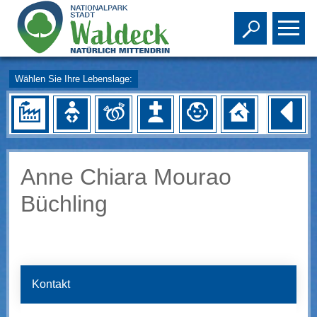
Toggle s
To
Wählen Sie Ihre Lebenslage:
Anne Chiara Mourao
Büchling
Kontakt