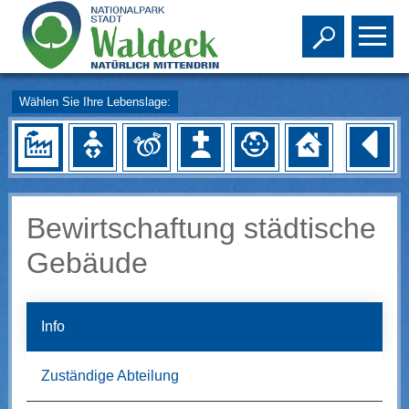
Toggle s
To
Wählen Sie Ihre Lebenslage:
Bewirtschaftung städtische
Gebäude
Info
Zuständige Abteilung