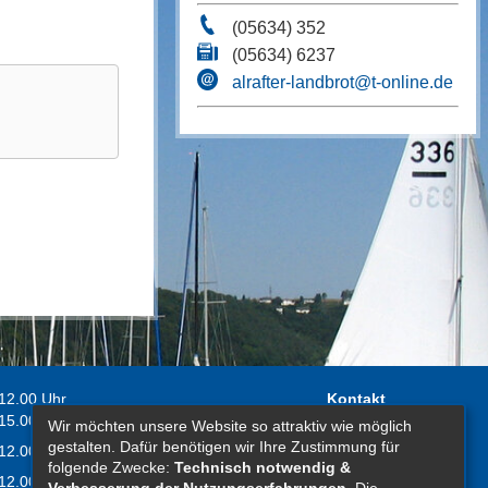
(05634) 352
(05634) 6237
alrafter-landbrot@t-online.de
 12.00 Uhr
Kontakt
 15.00 Uhr
Wir möchten unsere Website so attraktiv wie möglich
Impressum
gestalten. Dafür benötigen wir Ihre Zustimmung für
 12.00 Uhr
Erklärung zur
folgende Zwecke:
Technisch notwendig &
 12.00 Uhr
Barrierefreiheit
Verbesserung der Nutzungserfahrungen
. Die