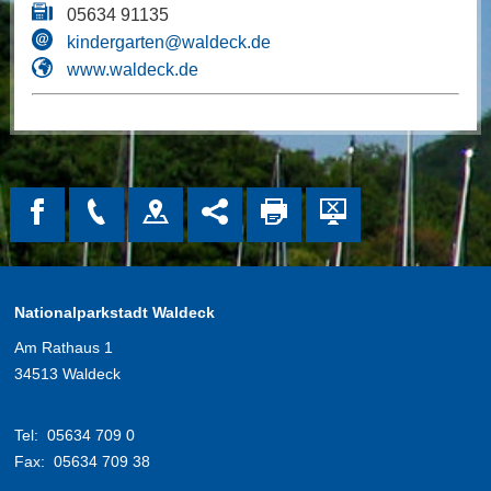
05634 91135
kindergarten@waldeck.de
www.waldeck.de
Nationalparkstadt Waldeck
Am Rathaus 1
34513 Waldeck
Tel:
05634 709 0
Fax:
05634 709 38