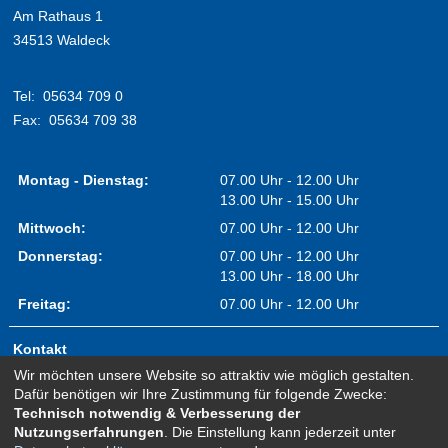
Am Rathaus 1
34513 Waldeck
Tel:
05634 709 0
Fax:
05634 709 38
Montag - Dienstag:
07.00 Uhr - 12.00 Uhr
13.00 Uhr - 15.00 Uhr
Mittwoch:
07.00 Uhr - 12.00 Uhr
Donnerstag:
07.00 Uhr - 12.00 Uhr
13.00 Uhr - 18.00 Uhr
Freitag:
07.00 Uhr - 12.00 Uhr
Kontakt
Wir möchten unsere Website so attraktiv wie möglich gestalten.
Impressum
Dafür benötigen wir Ihre Zustimmung für folgende Zwecke:
Erklärung zur Barrierefreiheit
Technisch notwendig & Verbesserung der
Nutzungserfahrungen
. Die Einstellung kann jederzeit unter
Sitemap