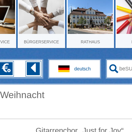
RVICE
BÜRGERSERVICE
RATHAUS
 Weihnacht
Gitarrenchor „Just for Joy“