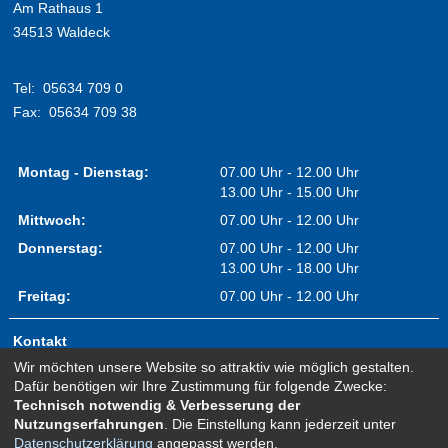
Am Rathaus 1
34513 Waldeck
Tel:
05634 709 0
Fax:
05634 709 38
Montag - Dienstag:
07.00 Uhr - 12.00 Uhr
13.00 Uhr - 15.00 Uhr
Mittwoch:
07.00 Uhr - 12.00 Uhr
Donnerstag:
07.00 Uhr - 12.00 Uhr
13.00 Uhr - 18.00 Uhr
Freitag:
07.00 Uhr - 12.00 Uhr
Kontakt
Wir möchten unsere Website so attraktiv wie möglich gestalten.
Impressum
Dafür benötigen wir Ihre Zustimmung für folgende Zwecke:
Erklärung zur Barrierefreiheit
Technisch notwendig & Verbesserung der
Nutzungserfahrungen
. Die Einstellung kann jederzeit unter
Sitemap
Datenschutzerklärung
angepasst werden.