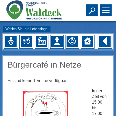
Toggle s
To
Wählen Sie Ihre Lebenslage:
Bürgercafé in Netze
Es sind keine Termine verfügbar.
In der
Zeit von
15:00
bis
17:00