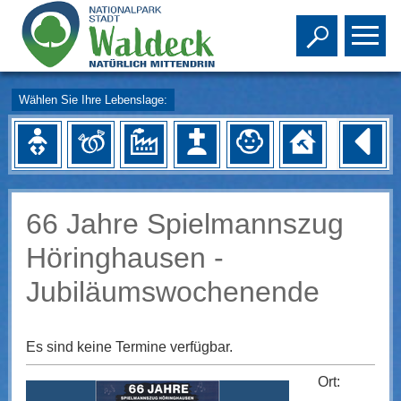
Toggle s
To
Wählen Sie Ihre Lebenslage:
66 Jahre Spielmannszug
Höringhausen -
Jubiläumswochenende
Es sind keine Termine verfügbar.
Ort: