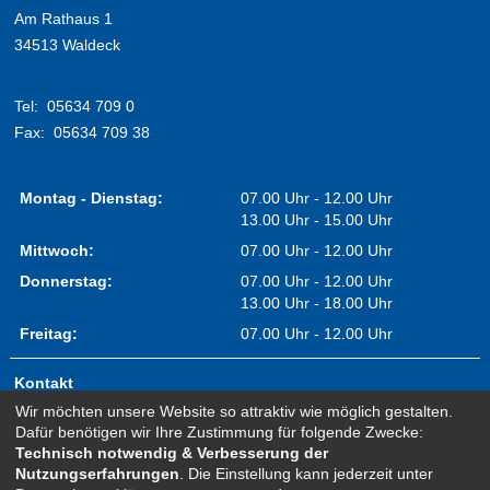
Am Rathaus 1
34513 Waldeck
Tel:
05634 709 0
Fax:
05634 709 38
Montag - Dienstag:
07.00 Uhr - 12.00 Uhr
13.00 Uhr - 15.00 Uhr
Mittwoch:
07.00 Uhr - 12.00 Uhr
Donnerstag:
07.00 Uhr - 12.00 Uhr
13.00 Uhr - 18.00 Uhr
Freitag:
07.00 Uhr - 12.00 Uhr
Kontakt
Wir möchten unsere Website so attraktiv wie möglich gestalten.
Impressum
Dafür benötigen wir Ihre Zustimmung für folgende Zwecke:
Erklärung zur Barrierefreiheit
Technisch notwendig & Verbesserung der
Nutzungserfahrungen
. Die Einstellung kann jederzeit unter
Sitemap