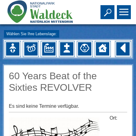
Toggle s
To
Wählen Sie Ihre Lebenslage:
60 Years Beat of the
Sixties REVOLVER
Es sind keine Termine verfügbar.
Ort: