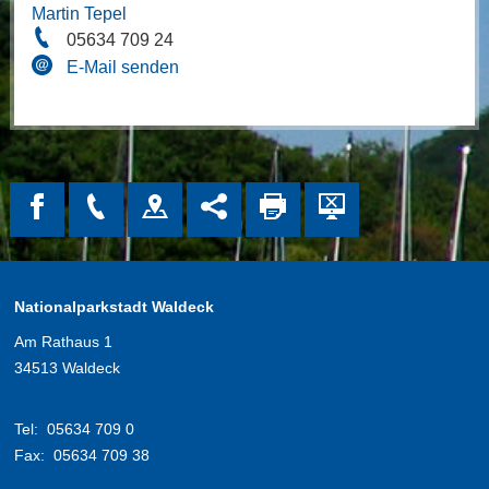
Martin Tepel
05634 709 24
E-Mail senden
Nationalparkstadt Waldeck
Am Rathaus 1
34513 Waldeck
Tel:
05634 709 0
Fax:
05634 709 38