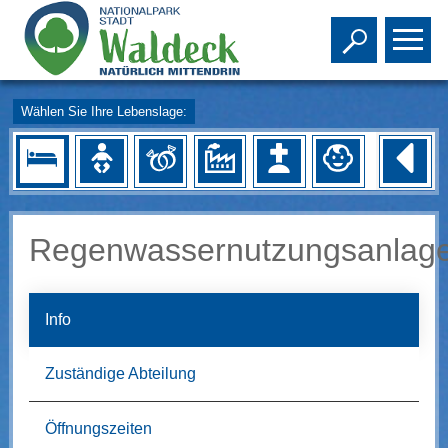
Toggle s
To
Wählen Sie Ihre Lebenslage:
Regenwassernutzungsanlag
Info
Zuständige Abteilung
Öffnungszeiten