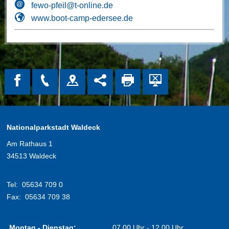
fewo-pfeil@t-online.de
www.boot-camp-edersee.de
Nationalparkstadt Waldeck
Am Rathaus 1
34513 Waldeck
Tel:
05634 709 0
Fax:
05634 709 38
Montag - Dienstag:
07.00 Uhr - 12.00 Uhr