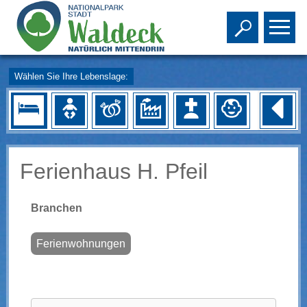
Toggle s
To
Wählen Sie Ihre Lebenslage:
Ferienhaus H. Pfeil
Branchen
Ferienwohnungen