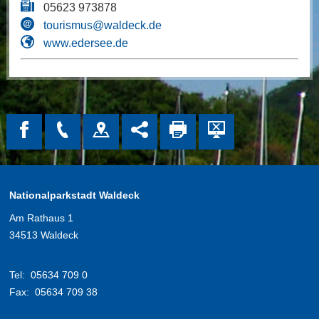
05623 973878
tourismus@waldeck.de
www.edersee.de
Nationalparkstadt Waldeck
Am Rathaus 1
34513 Waldeck
Tel:
05634 709 0
Fax:
05634 709 38