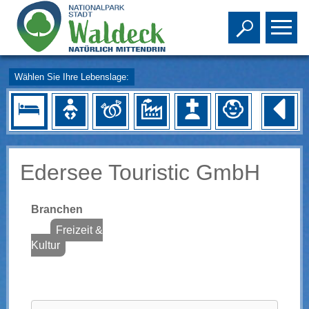
Toggle s
To
Wählen Sie Ihre Lebenslage:
Edersee Touristic GmbH
Branchen
Freizeit &
Kultur