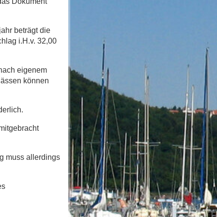
 das Dokument
ahr beträgt die
hlag i.H.v. 32,00
 nach eigenem
nlässen können
derlich.
mitgebracht
g muss allerdings
es