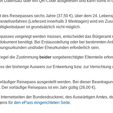
 der Datensatz über ein QR-Code ausgelesen und kann somit in
it des Reisepasses sechs Jahre (37,50 €), über dem 24. Lebensj
estellverfahren (Lieferzeit innerhalb 3 Werktagen) wird ein Zusc
igkeitsdauer ist grundsätzlich nicht möglich.
epasses vorgelegt werden müssen, entscheidet das Bürgeramt
tsdokument benötigt. Bei Erstausstellung oder bei bestimmten A
ungsurkunden und/oder Eheurkunden erforderlich sein.
r Regel die Zustimmung
beider
sorgeberechtigter Elternteile erfor
 der bisherige Ausweis zur Entwertung bzw. zur Vernichtung 
rläufiger Reisepass ausgestellt werden. Bei dieser Beantragun
Der vorläufige Reisepass ist ein Jahr gültig (26,00 €).
 Internetseiten der Bundesdruckerei, des Auswärtigen Amtes, d
igens
für den ePass eingerichteten Seite
.