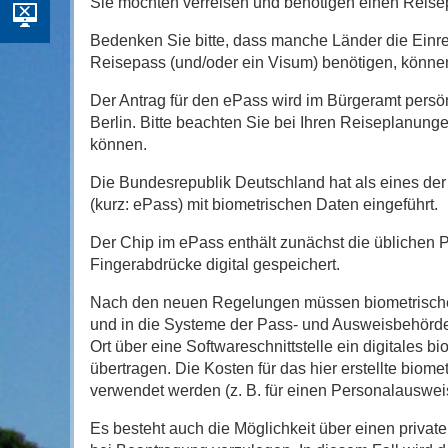
Sie möchten verreisen und benötigen einen Reis
Bedenken Sie bitte, dass manche Länder die Einrei
Reisepass (und/oder ein Visum) benötigen, können
Der Antrag für den ePass wird im Bürgeramt persönl
Berlin. Bitte beachten Sie bei Ihren Reiseplanung
können.
Die Bundesrepublik Deutschland hat als eines de
(kurz: ePass) mit biometrischen Daten eingeführt.
Der Chip im ePass enthält zunächst die üblichen 
Fingerabdrücke digital gespeichert.
Nach den neuen Regelungen müssen biometrische B
und in die Systeme der Pass- und Ausweisbehörden
Ort über eine Softwareschnittstelle ein digitales 
übertragen. Die Kosten für das hier erstellte bio
verwendet werden (z. B. für einen Personalauswei
Es besteht auch die Möglichkeit über einen private