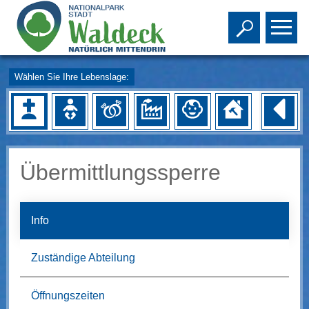
Toggle s
To
Wählen Sie Ihre Lebenslage:
Übermittlungssperre
Info
Zuständige Abteilung
Öffnungszeiten