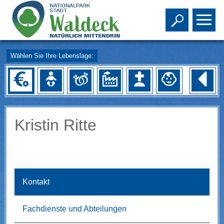
Toggle s
To
Wählen Sie Ihre Lebenslage:
Kristin Ritte
Kontakt
Fachdienste und Abteilungen