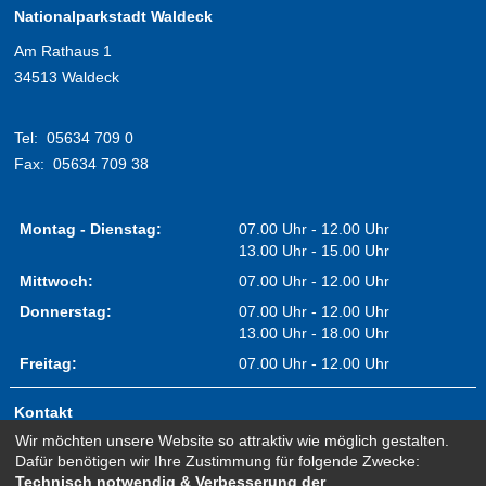
Nationalparkstadt Waldeck
Am Rathaus 1
34513 Waldeck
Tel:
05634 709 0
Fax:
05634 709 38
Montag - Dienstag:
07.00 Uhr - 12.00 Uhr
13.00 Uhr - 15.00 Uhr
Mittwoch:
07.00 Uhr - 12.00 Uhr
Donnerstag:
07.00 Uhr - 12.00 Uhr
13.00 Uhr - 18.00 Uhr
Freitag:
07.00 Uhr - 12.00 Uhr
Kontakt
Wir möchten unsere Website so attraktiv wie möglich gestalten.
Impressum
Dafür benötigen wir Ihre Zustimmung für folgende Zwecke:
Erklärung zur Barrierefreiheit
Technisch notwendig & Verbesserung der