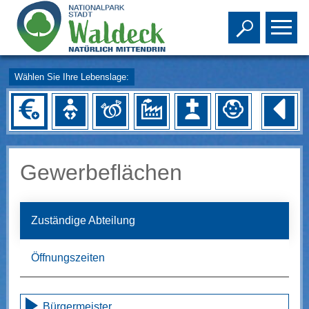
Toggle s
To
Wählen Sie Ihre Lebenslage:
Gewerbeflächen
Zuständige Abteilung
Öffnungszeiten
Bürgermeister