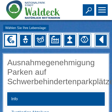
Toggle s
To
Wählen Sie Ihre Lebenslage:
Ausnahmegenehmigung
Parken auf
Schwerbehindertenparkplätz
Info