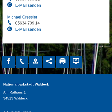
E-Mail senden
Michael Gressler
05634 709 14
E-Mail senden
Nationalparkstadt Waldeck
Am Rathaus 1
34513 Waldeck