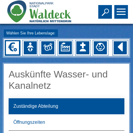
Toggle s
To
Wählen Sie Ihre Lebenslage:
Auskünfte Wasser- und
Kanalnetz
Zuständige Abteilung
Öffnungszeiten