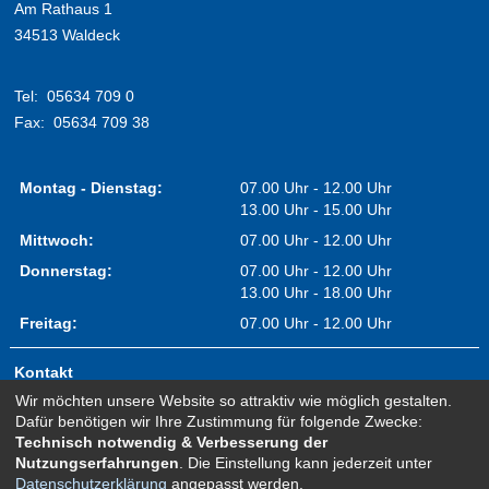
Am Rathaus 1
34513 Waldeck
Tel:
05634 709 0
Fax:
05634 709 38
Montag - Dienstag:
07.00 Uhr - 12.00 Uhr
13.00 Uhr - 15.00 Uhr
Mittwoch:
07.00 Uhr - 12.00 Uhr
Donnerstag:
07.00 Uhr - 12.00 Uhr
13.00 Uhr - 18.00 Uhr
Freitag:
07.00 Uhr - 12.00 Uhr
Kontakt
Wir möchten unsere Website so attraktiv wie möglich gestalten.
Impressum
Dafür benötigen wir Ihre Zustimmung für folgende Zwecke:
Erklärung zur Barrierefreiheit
Technisch notwendig & Verbesserung der
Nutzungserfahrungen
. Die Einstellung kann jederzeit unter
Sitemap
Datenschutzerklärung
angepasst werden.