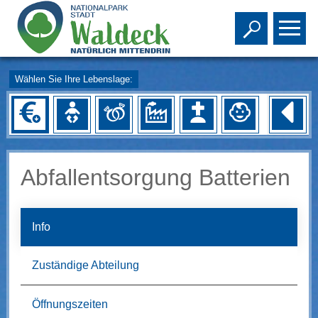
Toggle s
To
Wählen Sie Ihre Lebenslage:
Abfallentsorgung Batterien
Info
Zuständige Abteilung
Öffnungszeiten