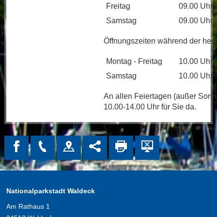
Freitag
09.00 Uhr 
Samstag
09.00 Uhr 
Öffnungszeiten während der hess
Montag - Freitag
10.00 Uhr 
Samstag
10.00 Uhr 
An allen Feiertagen (außer Sonnt
10.00-14.00 Uhr für Sie da.
Nationalparkstadt Waldeck
Am Rathaus 1