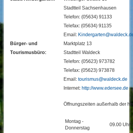
Stadtteil Sachsenhausen
Telefon: (05634) 91133
Telefax: (05634) 91135
Email:
Kindergarten@waldeck.d
Bürger- und
Marktplatz 13
Tourismusbüro:
Stadtteil Waldeck
Telefon: (05623) 973782
Telefax: (05623) 973878
Email:
tourismus@waldeck.de
Internet:
http://www.edersee.de
Öffnungszeiten außerhalb der hes
Montag -
09.00 Uhr 
Donnerstag