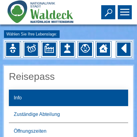
Toggle s
To
Wählen Sie Ihre Lebenslage:
Reisepass
Info
Zuständige Abteilung
Öffnungszeiten