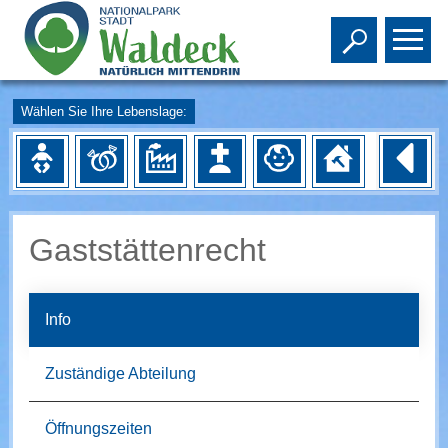
Toggle s
To
Wählen Sie Ihre Lebenslage:
Gaststättenrecht
Info
Zuständige Abteilung
Öffnungszeiten