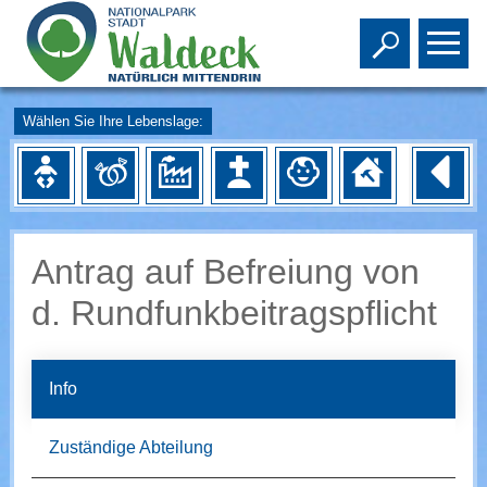
Toggle s
To
Wählen Sie Ihre Lebenslage:
Antrag auf Befreiung von
d. Rundfunkbeitragspflicht
Info
Zuständige Abteilung