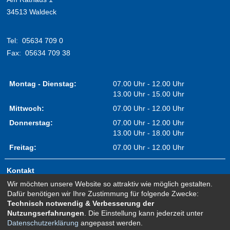
34513 Waldeck
Tel:
05634 709 0
Fax:
05634 709 38
Montag - Dienstag:
07.00 Uhr - 12.00 Uhr
13.00 Uhr - 15.00 Uhr
Mittwoch:
07.00 Uhr - 12.00 Uhr
Donnerstag:
07.00 Uhr - 12.00 Uhr
13.00 Uhr - 18.00 Uhr
Freitag:
07.00 Uhr - 12.00 Uhr
Kontakt
Wir möchten unsere Website so attraktiv wie möglich gestalten.
Impressum
Dafür benötigen wir Ihre Zustimmung für folgende Zwecke:
Erklärung zur Barrierefreiheit
Technisch notwendig & Verbesserung der
Nutzungserfahrungen
. Die Einstellung kann jederzeit unter
Sitemap
Datenschutzerklärung
angepasst werden.
Newsletter Anmeldung