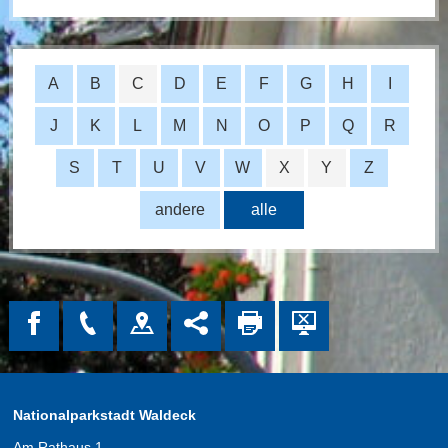
A
B
C
D
E
F
G
H
I
J
K
L
M
N
O
P
Q
R
S
T
U
V
W
X
Y
Z
andere
alle
Nationalparkstadt Waldeck
Am Rathaus 1