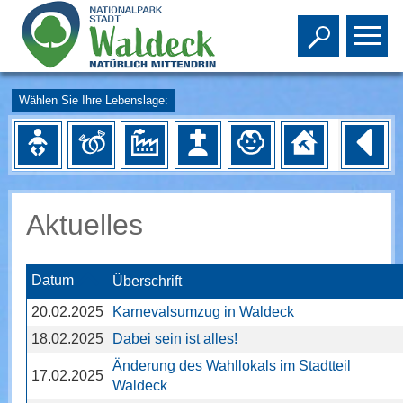
Toggle s
To
Wählen Sie Ihre Lebenslage:
Aktuelles
Datum
Überschrift
20.02.2025
Karnevalsumzug in Waldeck
18.02.2025
Dabei sein ist alles!
Änderung des Wahllokals im Stadtteil
17.02.2025
Waldeck