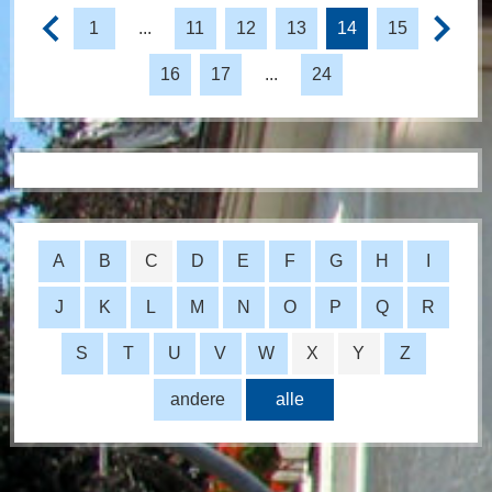
1
...
11
12
13
14
15
16
17
...
24
A
B
C
D
E
F
G
H
I
J
K
L
M
N
O
P
Q
R
S
T
U
V
W
X
Y
Z
andere
alle