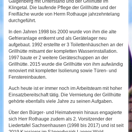
Galgenberg mit Unterstand und der Grillhütte im
Klingetal. Die laufende Pflege der Grillhütte und der
Freifläche wurde von Herrn Rothauge jahrzehntelang
durchgeführt.
In den Jahren 1998 bis 2000 wurde von ihm die alte
Gefrieranlage entkernt und als Gerätelager neu
aufgebaut. 1992 erstellte er 3 Toilettenhäuschen an der
Grillhütte mitsamt der kompletten Wasserinstallation.
1997 baute er 2 weitere Geräteschuppen an der
Grillhütte. 2015 wurde die Grillhütte von ihm aufwändig
renoviert mit kompletter Isolierung sowie Türen- und
Fenstereinbauten.
Auch heute ist er immer noch im Arbeitsteam mit hoher
Einsatzbereitschaft tätig. Die Vermietung der Grillhütte
gehörte ebenfalls viele Jahre zu seinen Aufgaben.
Über den Bürger- und Heimatverein hinaus engagierte
sich Herr Rothauge zudem als 2. Vorsitzender der
Liedertafel Sachsenhausen (1998 bis 2017) und ist seit
2019 Kassierer im Sängerbezirk Langer Wald.