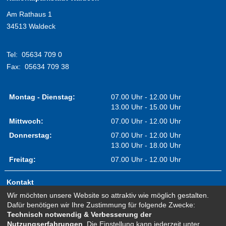
Am Rathaus 1
34513 Waldeck
Tel:
05634 709 0
Fax:
05634 709 38
Montag - Dienstag:
07.00 Uhr - 12.00 Uhr
13.00 Uhr - 15.00 Uhr
Mittwoch:
07.00 Uhr - 12.00 Uhr
Donnerstag:
07.00 Uhr - 12.00 Uhr
13.00 Uhr - 18.00 Uhr
Freitag:
07.00 Uhr - 12.00 Uhr
Kontakt
Wir möchten unsere Website so attraktiv wie möglich gestalten.
Impressum
Dafür benötigen wir Ihre Zustimmung für folgende Zwecke:
Erklärung zur Barrierefreiheit
Technisch notwendig & Verbesserung der
Nutzungserfahrungen
. Die Einstellung kann jederzeit unter
Sitemap