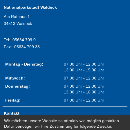
Nationalparkstadt Waldeck
Am Rathaus 1
34513 Waldeck
Tel:
05634 709 0
Fax:
05634 709 38
Montag - Dienstag:
07.00 Uhr - 12.00 Uhr
13.00 Uhr - 15.00 Uhr
Mittwoch:
07.00 Uhr - 12.00 Uhr
Donnerstag:
07.00 Uhr - 12.00 Uhr
13.00 Uhr - 18.00 Uhr
Freitag:
07.00 Uhr - 12.00 Uhr
Kontakt
Wir möchten unsere Website so attraktiv wie möglich gestalten.
Impressum
Dafür benötigen wir Ihre Zustimmung für folgende Zwecke:
Erklärung zur Barrierefreiheit