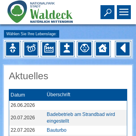
Toggle s
To
Wählen Sie Ihre Lebenslage:
Aktuelles
Überschrift
Datum
26.06.2026
Badebetrieb am Strandbad wird
20.07.2026
eingestellt
22.07.2026
Bauturbo