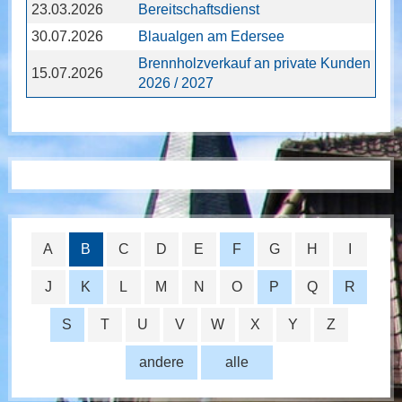
23.03.2026
Bereitschaftsdienst
30.07.2026
Blaualgen am Edersee
Brennholzverkauf an private Kunden
15.07.2026
2026 / 2027
A
B
C
D
E
F
G
H
I
J
K
L
M
N
O
P
Q
R
S
T
U
V
W
X
Y
Z
andere
alle