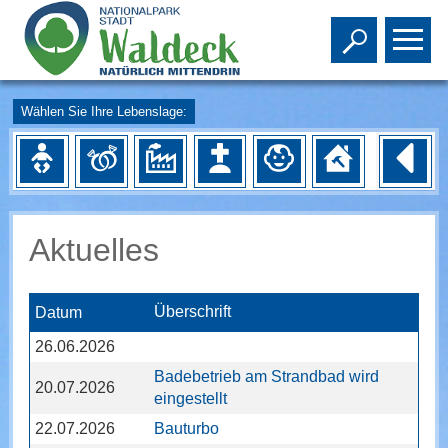
Toggle s
To
Wählen Sie Ihre Lebenslage:
Aktuelles
Überschrift
Datum
26.06.2026
Badebetrieb am Strandbad wird
20.07.2026
eingestellt
22.07.2026
Bauturbo