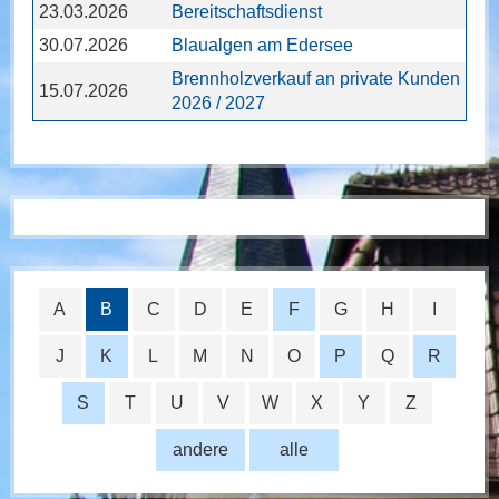
23.03.2026
Bereitschaftsdienst
30.07.2026
Blaualgen am Edersee
Brennholzverkauf an private Kunden
15.07.2026
2026 / 2027
A
B
C
D
E
F
G
H
I
J
K
L
M
N
O
P
Q
R
S
T
U
V
W
X
Y
Z
andere
alle