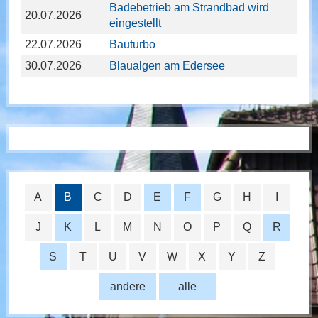
Badebetrieb am Strandbad wird
20.07.2026
eingestellt
22.07.2026
Bauturbo
30.07.2026
Blaualgen am Edersee
A
B
C
D
E
F
G
H
I
J
K
L
M
N
O
P
Q
R
S
T
U
V
W
X
Y
Z
andere
alle