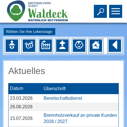
Toggle s
To
Wählen Sie Ihre Lebenslage:
Aktuelles
Datum
Überschrift
23.03.2026
Bereitschaftsdienst
26.06.2026
Brennholzverkauf an private Kunden
15.07.2026
2026 / 2027