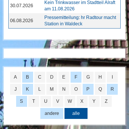
Kein Trinkwasser im Stadtteil Alraft
30.07.2026
am 11.08.2026
Pressemitteilung: hr Radtour macht
06.08.2026
Station in Waldeck
A
B
C
D
E
F
G
H
I
J
K
L
M
N
O
P
Q
R
S
T
U
V
W
X
Y
Z
andere
alle