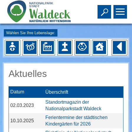
Toggle s
To
Wählen Sie Ihre Lebenslage:
Aktuelles
Datum
Überschrift
Standortmagazin der
02.03.2023
Nationalparkstadt Waldeck
Ferientermine der städtischen
10.10.2025
Kindergärten für 2026