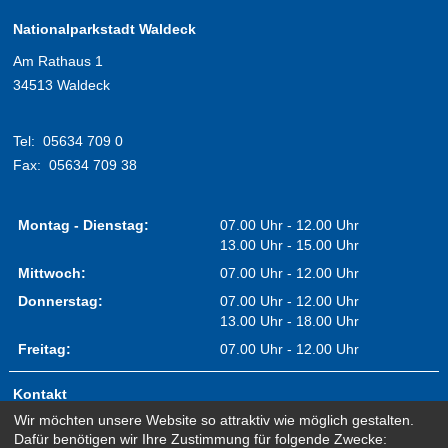
Nationalparkstadt Waldeck
Am Rathaus 1
34513 Waldeck
Tel:
05634 709 0
Fax:
05634 709 38
Montag - Dienstag:
07.00 Uhr - 12.00 Uhr
13.00 Uhr - 15.00 Uhr
Mittwoch:
07.00 Uhr - 12.00 Uhr
Donnerstag:
07.00 Uhr - 12.00 Uhr
13.00 Uhr - 18.00 Uhr
Freitag:
07.00 Uhr - 12.00 Uhr
Kontakt
Wir möchten unsere Website so attraktiv wie möglich gestalten.
Impressum
Dafür benötigen wir Ihre Zustimmung für folgende Zwecke: