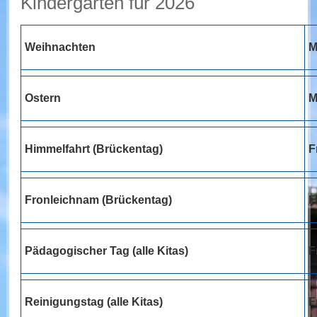
Kindergärten für 2026
Weihnachten
M
Ostern
M
Himmelfahrt (Brückentag)
F
Fronleichnam (Brückentag)
F
Pädagogischer Tag (alle Kitas)
F
Reinigungstag (alle Kitas)
F