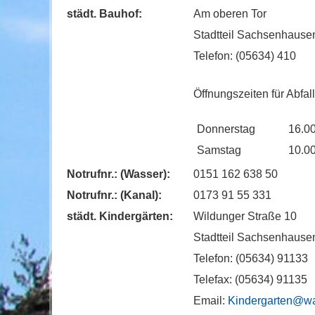
städt. Bauhof:
Am oberen Tor
Stadtteil Sachsenhause
Telefon: (05634) 410
Öffnungszeiten für Abfa
Donnerstag
16.00
Samstag
10.00
Notrufnr.: (Wasser):
0151 162 638 50
Notrufnr.: (Kanal):
0173 91 55 331
städt. Kindergärten:
Wildunger Straße 10
Stadtteil Sachsenhause
Telefon: (05634) 91133
Telefax: (05634) 91135
Email:
Kindergarten@wa