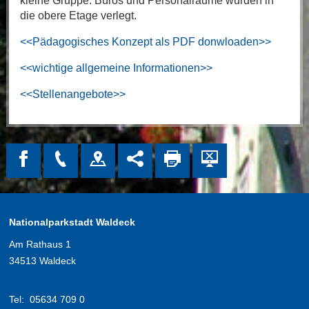
kleine Gruppe. Büros und Personalräume wurden in
die obere Etage verlegt.
<<Pädagogisches Konzept als PDF donwloaden>>
<<wichtige allgemeine Informationen>>
<<Stellenangebote>>
Nationalparkstadt Waldeck
Am Rathaus 1
34513 Waldeck
Tel:
05634 709 0