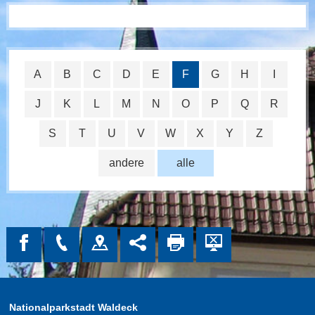
A
B
C
D
E
F
G
H
I
J
K
L
M
N
O
P
Q
R
S
T
U
V
W
X
Y
Z
andere
alle
Nationalparkstadt Waldeck