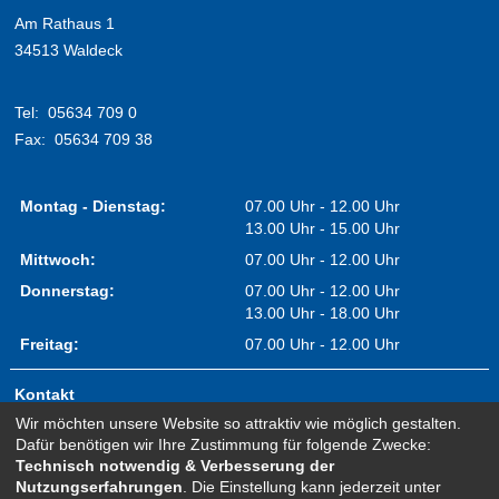
Am Rathaus 1
34513 Waldeck
Tel:
05634 709 0
Fax:
05634 709 38
Montag - Dienstag:
07.00 Uhr - 12.00 Uhr
13.00 Uhr - 15.00 Uhr
Mittwoch:
07.00 Uhr - 12.00 Uhr
Donnerstag:
07.00 Uhr - 12.00 Uhr
13.00 Uhr - 18.00 Uhr
Freitag:
07.00 Uhr - 12.00 Uhr
Kontakt
Wir möchten unsere Website so attraktiv wie möglich gestalten.
Impressum
Dafür benötigen wir Ihre Zustimmung für folgende Zwecke:
Erklärung zur Barrierefreiheit
Technisch notwendig & Verbesserung der
Nutzungserfahrungen
. Die Einstellung kann jederzeit unter
Sitemap