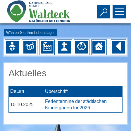
Toggle s
To
Wählen Sie Ihre Lebenslage:
Aktuelles
Datum
Überschrift
Ferientermine der städtischen
10.10.2025
Kindergärten für 2026