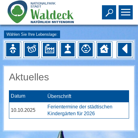
Toggle s
To
Wählen Sie Ihre Lebenslage:
Aktuelles
Datum
Überschrift
Ferientermine der städtischen
10.10.2025
Kindergärten für 2026