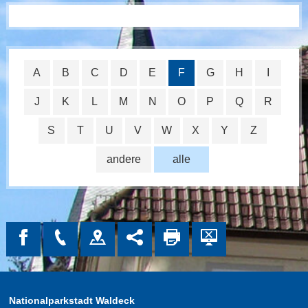
A
B
C
D
E
F
G
H
I
J
K
L
M
N
O
P
Q
R
S
T
U
V
W
X
Y
Z
andere
alle
Nationalparkstadt Waldeck