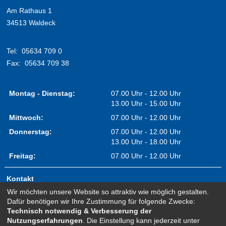
Am Rathaus 1
34513 Waldeck
Tel:
05634 709 0
Fax:
05634 709 38
Montag - Dienstag:
07.00 Uhr - 12.00 Uhr
13.00 Uhr - 15.00 Uhr
Mittwoch:
07.00 Uhr - 12.00 Uhr
Donnerstag:
07.00 Uhr - 12.00 Uhr
13.00 Uhr - 18.00 Uhr
Freitag:
07.00 Uhr - 12.00 Uhr
Kontakt
Wir möchten unsere Website so attraktiv wie möglich gestalten.
Impressum
Dafür benötigen wir Ihre Zustimmung für folgende Zwecke:
Erklärung zur Barrierefreiheit
Technisch notwendig & Verbesserung der
Nutzungserfahrungen
. Die Einstellung kann jederzeit unter
Sitemap