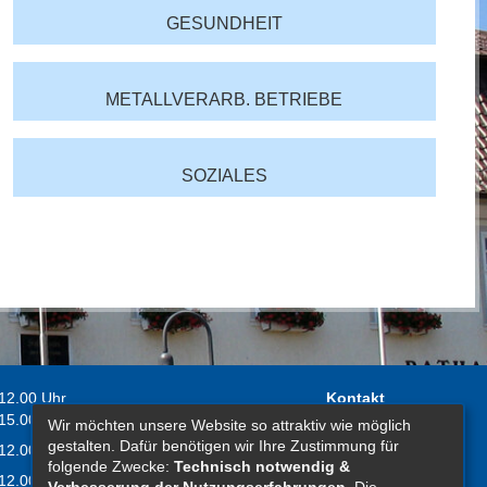
GESUNDHEIT
METALLVERARB. BETRIEBE
SOZIALES
 12.00 Uhr
Kontakt
 15.00 Uhr
Wir möchten unsere Website so attraktiv wie möglich
Impressum
gestalten. Dafür benötigen wir Ihre Zustimmung für
 12.00 Uhr
Erklärung zur
folgende Zwecke:
Technisch notwendig &
 12.00 Uhr
Barrierefreiheit
Verbesserung der Nutzungserfahrungen
. Die