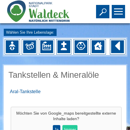
Toggle s
To
Wählen Sie Ihre Lebenslage:
Tankstellen & Mineralöle
Aral-Tankstelle
Möchten Sie von
Google_maps
bereitgestellte externe
Inhalte laden?
Ja
Immer