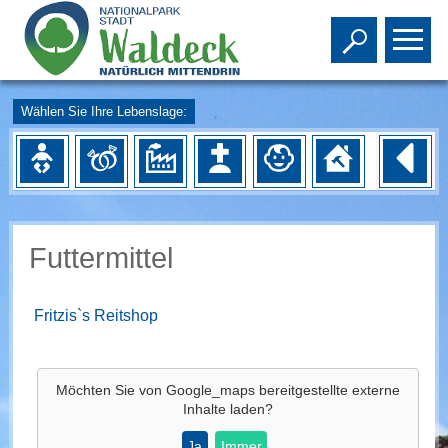
Toggle s
To
Wählen Sie Ihre Lebenslage:
Futtermittel
Fritzis`s Reitshop
Möchten Sie von
Google_maps
bereitgestellte externe
Inhalte laden?
Ja
Immer