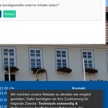
s
bereitgestellte externe Inhalte laden?
a
Immer
 12.00 Uhr
Kontakt
 15.00 Uhr
Wir möchten unsere Website so attraktiv wie möglich
Impressum
gestalten. Dafür benötigen wir Ihre Zustimmung für
 12.00 Uhr
Erklärung zur
folgende Zwecke:
Technisch notwendig &
 12.00 Uhr
Barrierefreiheit
Verbesserung der Nutzungserfahrungen
. Die