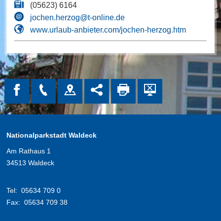
(05623) 6164
jochen.herzog@t-online.de
www.urlaub-anbieter.com/jochen-herzog.htm
Nationalparkstadt Waldeck
Am Rathaus 1
34513 Waldeck
Tel:
05634 709 0
Fax:
05634 709 38