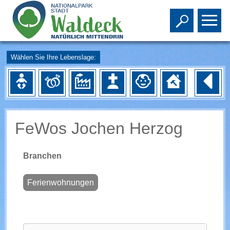
Toggle s
To
Wählen Sie Ihre Lebenslage:
FeWos Jochen Herzog
Branchen
Ferienwohnungen