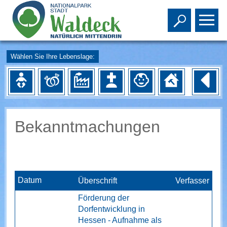
Toggle s
To
Wählen Sie Ihre Lebenslage:
Bekanntmachungen
Datum
Überschrift
Verfasser
Förderung der
Dorfentwicklung in
Hessen - Aufnahme als