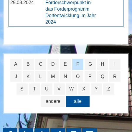
29.08.2024
Förderschwerpunkt in
das Förderprogramm
Dorfentwicklung im Jahr
2024
A
B
C
D
E
F
G
H
I
J
K
L
M
N
O
P
Q
R
S
T
U
V
W
X
Y
Z
andere
alle